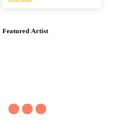
Featured Artist
Kaleb Đen
PAINTER
Kaleb bắt đầu cuộc phiêu lưu này cách đây 7 năm,
khi chưa có tiếng nói thực sự nào bảo vệ môi
trường. Những kiệt tác của anh thúc đẩy việc cứu
Trái Đất.