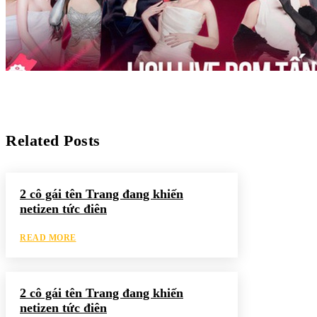
Related Posts
2 cô gái tên Trang đang khiến
netizen tức điên
READ MORE
2 cô gái tên Trang đang khiến
netizen tức điên