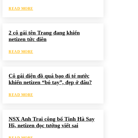
READ MORE
2 cô gái tên Trang đang khiến
netizen tức điên
READ MORE
Cô gái diện đồ quá bạo đi té nước
khiến netizen “bó tay”, đẹp ở đâu?
READ MORE
NSX Anh Trai công bố Tinh Hà Say
Hi, netizen đọc tưởng viết sai
READ MORE