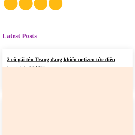
Latest Posts
2 cô gái tên Trang đang khiến netizen tức điên
Hoanghaianh
-
30/04/2026
READ MORE
2 cô gái tên Trang đang khiến netizen tức điên
Hoanghaianh
-
29/04/2026
READ MORE