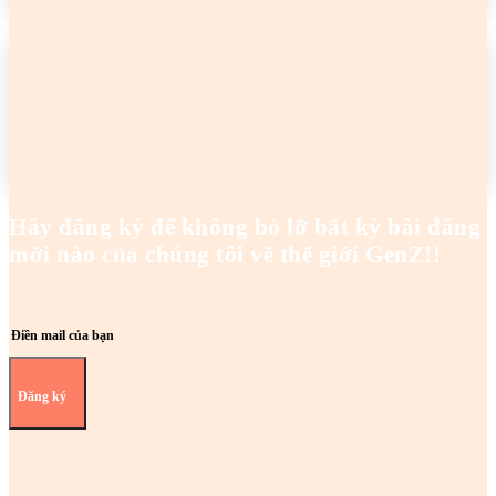
2 cô gái tên Trang đang khiến netizen tức điên
Hoanghaianh
-
29/04/2026
READ MORE
Hãy đăng ký để không bỏ lỡ bất kỳ bài đăng
mới nào của chúng tôi về thế giới GenZ!!
Đăng ký