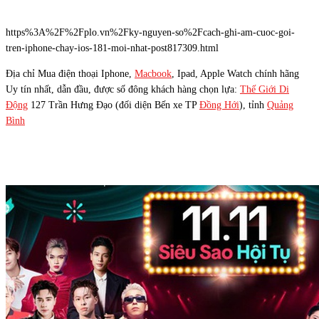
https%3A%2F%2Fplo.vn%2Fky-nguyen-so%2Fcach-ghi-am-cuoc-goi-
tren-iphone-chay-ios-181-moi-nhat-post817309.html
Địa chỉ Mua điện thoại Iphone,
Macbook
, Ipad, Apple Watch chính hãng
Uy tín nhất, dẫn đầu, được số đông khách hàng chọn lựa:
Thế Giới Di
Động
127 Trần Hưng Đạo (đối diện Bến xe TP
Đồng Hới
), tỉnh
Quảng
Bình