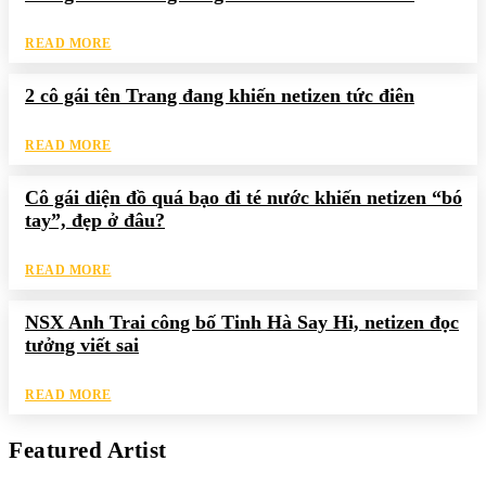
READ MORE
2 cô gái tên Trang đang khiến netizen tức điên
READ MORE
Cô gái diện đồ quá bạo đi té nước khiến netizen “bó
tay”, đẹp ở đâu?
READ MORE
NSX Anh Trai công bố Tinh Hà Say Hi, netizen đọc
tưởng viết sai
READ MORE
Featured Artist