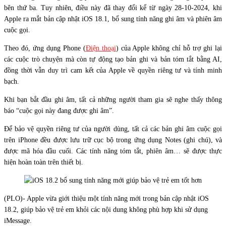
bên thứ ba. Tuy nhiên, điều này đã thay đổi kể từ ngày 28-10-2024, khi
Apple ra mắt bản cập nhật iOS 18.1, bổ sung tính năng ghi âm và phiên âm
cuộc gọi.
Theo đó, ứng dụng Phone (
Điện thoại
) của Apple không chỉ hỗ trợ ghi lại
các cuộc trò chuyện mà còn tự động tạo bản ghi và bản tóm tắt bằng AI,
đồng thời vẫn duy trì cam kết của Apple về quyền riêng tư và tính minh
bạch.
Khi bạn bắt đầu ghi âm, tất cả những người tham gia sẽ nghe thấy thông
báo “cuộc gọi này đang được ghi âm”.
Để bảo vệ quyền riêng tư của người dùng, tất cả các bản ghi âm cuộc gọi
trên iPhone đều được lưu trữ cục bộ trong ứng dụng Notes (ghi chú), và
được mã hóa đầu cuối. Các tính năng tóm tắt, phiên âm… sẽ được thực
hiện hoàn toàn trên thiết bị.
(PLO)- Apple vừa giới thiệu một tính năng mới trong bản cập nhật iOS
18.2, giúp bảo vệ trẻ em khỏi các nội dung không phù hợp khi sử dụng
iMessage.