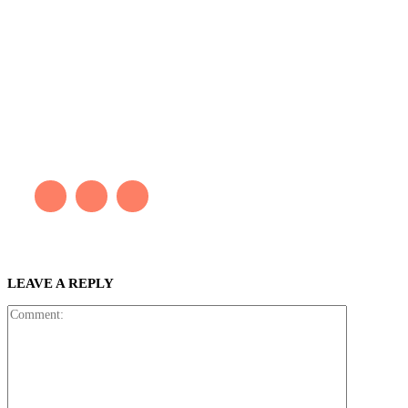
Kaleb Đen
PAINTER
Kaleb bắt đầu cuộc phiêu lưu này cách đây 7 năm, khi chưa có
tiếng nói thực sự nào bảo vệ môi trường. Những kiệt tác của anh
thúc đẩy việc cứu Trái Đất.
LEAVE A REPLY
Comment: