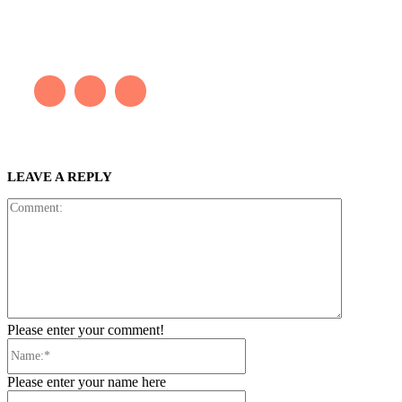
Kaleb bắt đầu cuộc phiêu lưu này cách đây 7 năm, khi chưa có
tiếng nói thực sự nào bảo vệ môi trường. Những kiệt tác của anh
thúc đẩy việc cứu Trái Đất.
LEAVE A REPLY
Comment:
Please enter your comment!
Name:*
Please enter your name here
Email:*