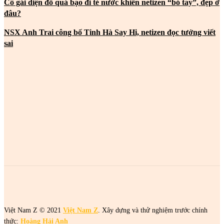
Cô gái diện đồ quá bạo đi té nước khiến netizen “bó tay”, đẹp ở
đâu?
NSX Anh Trai công bố Tinh Hà Say Hi, netizen đọc tưởng viết
sai
MOST POPULAR
2 cô gái tên Trang đang khiến netizen tức điên
2 cô gái tên Trang đang khiến netizen tức điên
2 cô gái tên Trang đang khiến netizen tức điên
Việt Nam Z © 2021
Việt Nam Z
. Xây dựng và thử nghiệm trước chính
thức:
Hoàng Hải Anh