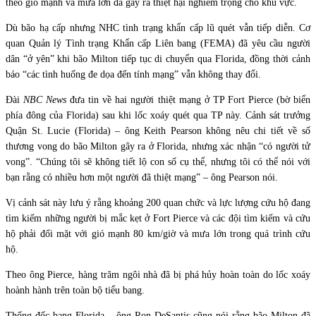
theo gió mạnh và mưa lớn đã gây ra thiệt hại nghiêm trọng cho khu vực.
Dù bão hạ cấp nhưng NHC tình trạng khẩn cấp lũ quét vẫn tiếp diễn. Cơ
quan Quản lý Tình trạng Khẩn cấp Liên bang (FEMA) đã yêu cầu người
dân “ở yên” khi bão Milton tiếp tục di chuyển qua Florida, đồng thời cảnh
báo “các tình huống đe dọa đến tính mạng” vẫn không thay đổi.
Đài
NBC News
đưa tin về hai người thiệt mạng ở TP Fort Pierce (bờ biển
phía đông của Florida) sau khi lốc xoáy quét qua TP này. Cảnh sát trưởng
Quận St. Lucie (Florida) – ông Keith Pearson không nêu chi tiết về số
thương vong do bão Milton gây ra ở Florida, nhưng xác nhận “có người tử
vong”. “Chúng tôi sẽ không tiết lộ con số cụ thể, nhưng tôi có thể nói với
bạn rằng có nhiều hơn một người đã thiệt mạng” – ông Pearson nói.
Vị cảnh sát này lưu ý rằng khoảng 200 quan chức và lực lượng cứu hộ đang
tìm kiếm những người bị mắc kẹt ở Fort Pierce và các đội tìm kiếm và cứu
hộ phải đối mặt với gió mạnh 80 km/giờ và mưa lớn trong quá trình cứu
hộ.
Theo ông Pierce, hàng trăm ngôi nhà đã bị phá hủy hoàn toàn do lốc xoáy
hoành hành trên toàn bộ tiểu bang.
Thống đốc bang Florida – ông Ron DeSantis cũng nói rằng bão Milton đã