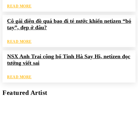
READ MORE
Cô gái diện đồ quá bạo đi té nước khiến netizen “bó
tay”, đẹp ở đâu?
READ MORE
NSX Anh Trai công bố Tinh Hà Say Hi, netizen đọc
tưởng viết sai
READ MORE
Featured Artist
Kaleb Đen
PAINTER