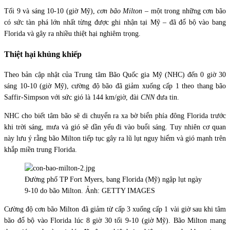
Tối 9 và sáng 10-10 (giờ Mỹ),
cơn bão Milton
– một trong những cơn bão
có sức tàn phá lớn nhất từng được ghi nhận tại Mỹ – đã đổ bộ vào bang
Florida và gây ra nhiều thiệt hại nghiêm trọng.
Thiệt hại khủng khiếp
Theo bản cập nhật của Trung tâm Bão Quốc gia Mỹ (NHC) đến 0 giờ 30
sáng 10-10 (giờ Mỹ), cường độ bão đã giảm xuống cấp 1 theo thang bão
Saffir-Simpson với sức gió là 144 km/giờ, đài
CNN
đưa tin.
NHC cho biết tâm bão sẽ di chuyển ra xa bờ biển phía đông Florida trước
khi trời sáng, mưa và gió sẽ dần yếu đi vào buổi sáng. Tuy nhiên cơ quan
này lưu ý rằng bão Milton tiếp tục gây ra lũ lụt nguy hiểm và gió mạnh trên
khắp miền trung Florida.
Đường phố TP Fort Myers, bang Florida (Mỹ) ngập lụt ngày
9-10 do bão Milton. Ảnh: GETTY IMAGES
Cường độ cơn bão Milton đã giảm từ cấp 3 xuống cấp 1 vài giờ sau khi tâm
bão đổ bộ vào Florida lúc 8 giờ 30 tối 9-10 (giờ Mỹ). Bão Milton mang