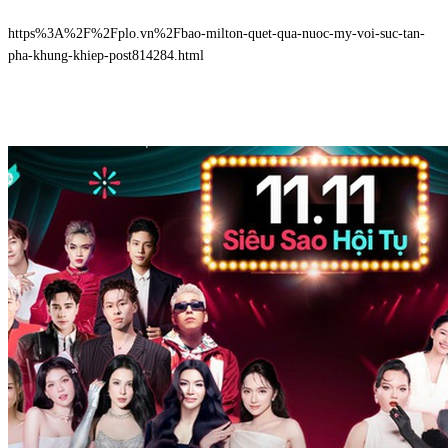
https%3A%2F%2Fplo.vn%2Fbao-milton-quet-qua-nuoc-my-voi-suc-tan-
pha-khung-khiep-post814284.html