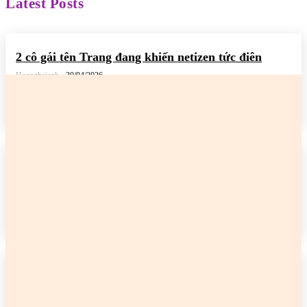
Latest Posts
2 cô gái tên Trang đang khiến netizen tức điên
Hoanghaianh
-
30/04/2026
READ MORE
2 cô gái tên Trang đang khiến netizen tức điên
Hoanghaianh
-
29/04/2026
READ MORE
2 cô gái tên Trang đang khiến netizen tức điên
Hoanghaianh
-
29/04/2026