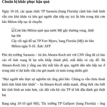
Chuẩn bị khắc phục hậu quả
Ngày 10-10, các quan chức TP Sarasota (bang Florida) cảnh báo tình hình
vẫn còn khó khăn và kêu gọi người dân tiếp tục trú ẩn bên trong khi cơn
bão Milton tiếp tục di chuyển.
Cây cối ngã đổ tại TP Fort Myers, bang Florida (Mỹ) do bão
Milton ngày 9-10. Ảnh: AFP
Phó thị trưởng Sarasota – bà Jen Ahearn-Koch nói với
CNN
rằng đã có báo
cáo về tình trạng lũ lụt trên khắp thành phố, mất điện và cây đổ. Bà
Ahearn-Koch lưu ý rằng sau khi mắt bão đi qua, người dân nên tiếp tục ở
trong nhà vì dự kiến ​​vẫn còn gió mạnh và mưa trong nhiều giờ.
“Mọi người nên thực sự nghiêm túc ứng phó bão. Chúng ta vẫn chưa thoát
khỏi tình hình khó khăn” – bà Ahearn-Koch nhấn mạnh, đồng thời cho biết
khi tình hình an toàn hơn, các đội cứu hộ của TP sẽ bắt đầu đánh giá thiệt
hại.
Rạng sáng 10-10 (giờ Mỹ), Thị trưởng TP Gulfport (bang Florida) – ông