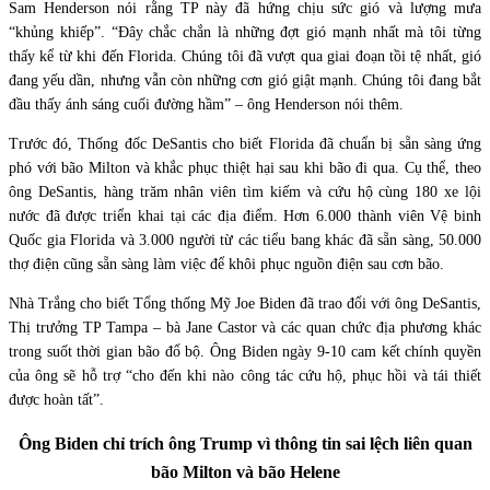
Sam Henderson nói rằng TP này đã hứng chịu sức gió và lượng mưa
“khủng khiếp”. “Đây chắc chắn là những đợt gió mạnh nhất mà tôi từng
thấy kể từ khi đến Florida. Chúng tôi đã vượt qua giai đoạn tồi tệ nhất, gió
đang yếu dần, nhưng vẫn còn những cơn gió giật mạnh. Chúng tôi đang bắt
đầu thấy ánh sáng cuối đường hầm” – ông Henderson nói thêm.
Trước đó, Thống đốc DeSantis cho biết Florida đã chuẩn bị sẵn sàng ứng
phó với bão Milton và khắc phục thiệt hại sau khi bão đi qua. Cụ thể, theo
ông DeSantis, hàng trăm nhân viên tìm kiếm và cứu hộ cùng 180 xe lội
nước đã được triển khai tại các địa điểm. Hơn 6.000 thành viên Vệ binh
Quốc gia Florida và 3.000 người từ các tiểu bang khác đã sẵn sàng, 50.000
thợ điện cũng sẵn sàng làm việc để khôi phục nguồn điện sau cơn bão.
Nhà Trắng cho biết Tổng thống Mỹ Joe Biden đã trao đổi với ông DeSantis,
Thị trưởng TP Tampa – bà Jane Castor và các quan chức địa phương khác
trong suốt thời gian bão đổ bộ. Ông Biden ngày 9-10 cam kết chính quyền
của ông sẽ hỗ trợ “cho đến khi nào công tác cứu hộ, phục hồi và tái thiết
được hoàn tất”.
Ông Biden chỉ trích ông Trump vì thông tin sai lệch liên quan
bão Milton và bão Helene