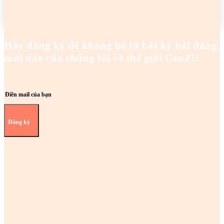
READ MORE
Hãy đăng ký để không bỏ lỡ bất kỳ bài đăng
mới nào của chúng tôi về thế giới GenZ!!
Đăng ký
Z