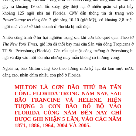
gây ra khoảng 19 cơn lốc xoáy, gây thiệt hại ở nhiều quận và phá hủy
khoảng 125 ngôi nhà tại Florida.
CNN
dẫn thông tin từ trang web
PowerOutage.us
rằng đến 2 giờ sáng 10-10 (giờ Mỹ), có khoảng 2,8 triệu
ngôi nhà và cơ sở kinh doanh ở Florida bị mất điện.
Nhiều công trình ở hư hại nghiêm trọng sau khi cơn bão quét qua. Theo tờ
The New York Times
, gió lớn đã thổi bay mái của Sân vận động Tropicana ở
TP St. Petersburg (Florida). Cần cẩu tại một công trường ở Petersburg bị
ngã và đập vào một tòa nhà nhưng may mắn không có thương vong.
Ngoài ra, bão Milton cũng kéo theo lượng mưa kỷ lục đã làm mực nước
dâng cao, nhấn chìm nhiều con phố ở Florida.
MILTON LÀ CƠN BÃO THỨ BA TẤN
CÔNG FLORIDA TRONG NĂM NAY, SAU
BÃO FRANCINE VÀ HELENE. HIỆN
TƯỢNG 3 CƠN BÃO ĐỔ BỘ VÀO
FLORIDA CÙNG NĂM ĐẾN NAY CHỈ
ĐƯỢC GHI NHẬN 5 LẦN, VÀO CÁC NĂM
1871, 1886, 1964, 2004 VÀ 2005.