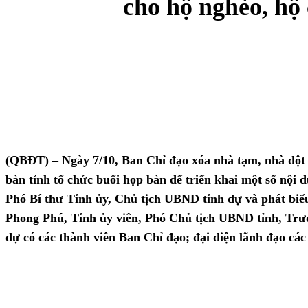
cho hộ nghèo, hộ
(QBĐT) – Ngày 7/10, Ban Chỉ đạo xóa nhà tạm, nhà dột 
bàn tỉnh tổ chức buổi họp bàn để triển khai một số nội
Phó Bí thư Tỉnh ủy, Chủ tịch UBND tỉnh dự và phát biểu
Phong Phú, Tỉnh ủy viên, Phó Chủ tịch UBND tỉnh, Trư
dự có các thành viên Ban Chỉ đạo; đại diện lãnh đạo các