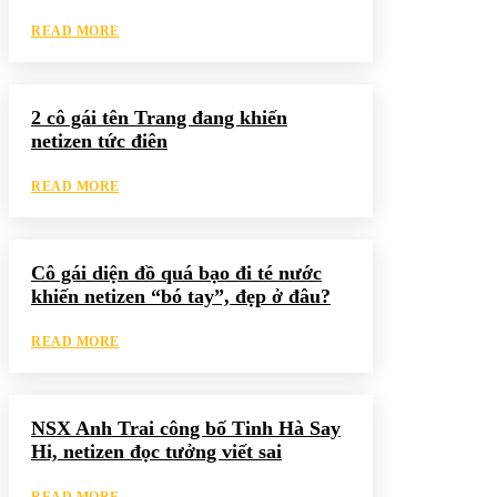
READ MORE
2 cô gái tên Trang đang khiến
netizen tức điên
READ MORE
Cô gái diện đồ quá bạo đi té nước
khiến netizen “bó tay”, đẹp ở đâu?
READ MORE
NSX Anh Trai công bố Tinh Hà Say
Hi, netizen đọc tưởng viết sai
READ MORE