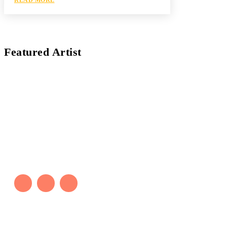
Featured Artist
Kaleb Đen
PAINTER
Kaleb bắt đầu cuộc phiêu lưu này cách đây 7 năm,
khi chưa có tiếng nói thực sự nào bảo vệ môi
trường. Những kiệt tác của anh thúc đẩy việc cứu
Trái Đất.