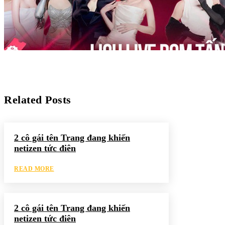
Related Posts
2 cô gái tên Trang đang khiến
netizen tức điên
READ MORE
2 cô gái tên Trang đang khiến
netizen tức điên