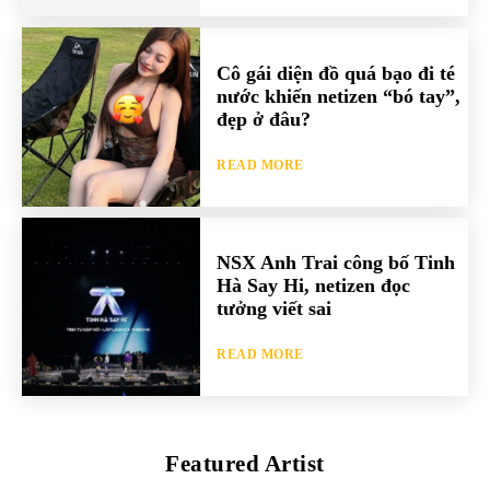
Cô gái diện đồ quá bạo đi té
nước khiến netizen “bó tay”,
đẹp ở đâu?
READ MORE
NSX Anh Trai công bố Tinh
Hà Say Hi, netizen đọc
tưởng viết sai
READ MORE
Featured Artist