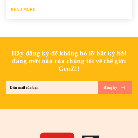
READ MORE
Hãy đăng ký để không bỏ lỡ bất kỳ bài
đăng mới nào của chúng tôi về thế giới
GenZ!!
Đăng ký