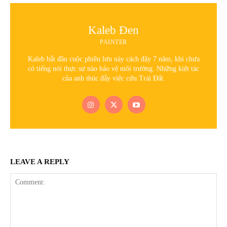
Kaleb Đen
PAINTER
Kaleb bắt đầu cuộc phiêu lưu này cách đây 7 năm, khi chưa
có tiếng nói thực sự nào bảo vệ môi trường. Những kiệt tác
của anh thúc đẩy việc cứu Trái Đất.
LEAVE A REPLY