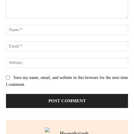
Comment:
Na
Ema
Web
Save my name, email, and website in this browser for the next time
I comment.
Hoanghaianh