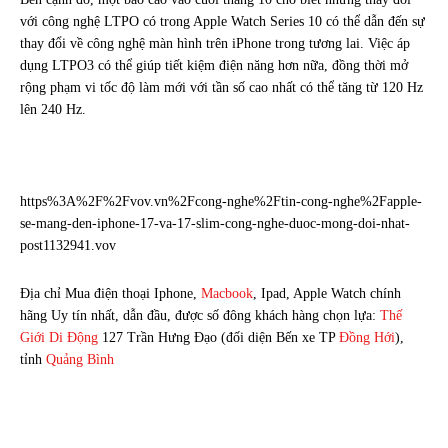
với công nghệ LTPO có trong Apple Watch Series 10 có thể dẫn đến sự
thay đổi về công nghệ màn hình trên iPhone trong tương lai. Việc áp
dụng LTPO3 có thể giúp tiết kiệm điện năng hơn nữa, đồng thời mở
rộng phạm vi tốc độ làm mới với tần số cao nhất có thể tăng từ 120 Hz
lên 240 Hz.
https%3A%2F%2Fvov.vn%2Fcong-nghe%2Ftin-cong-nghe%2Fapple-
se-mang-den-iphone-17-va-17-slim-cong-nghe-duoc-mong-doi-nhat-
post1132941.vov
Địa chỉ Mua điện thoại Iphone,
Macbook
, Ipad, Apple Watch chính
hãng Uy tín nhất, dẫn đầu, được số đông khách hàng chọn lựa:
Thế
Giới Di Động
127 Trần Hưng Đạo (đối diện Bến xe TP
Đồng Hới
),
tỉnh
Quảng Bình