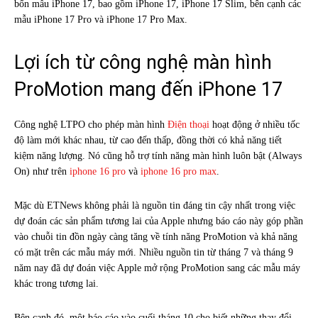
bốn mẫu iPhone 17, bao gồm iPhone 17, iPhone 17 Slim, bên cạnh các
mẫu iPhone 17 Pro và iPhone 17 Pro Max.
Lợi ích từ công nghệ màn hình
ProMotion mang đến iPhone 17
Công nghệ LTPO cho phép màn hình
Điện thoại
hoạt động ở nhiều tốc
độ làm mới khác nhau, từ cao đến thấp, đồng thời có khả năng tiết
kiệm năng lượng. Nó cũng hỗ trợ tính năng màn hình luôn bật (Always
On) như trên
iphone 16 pro
và
iphone 16 pro max
.
Mặc dù ETNews không phải là nguồn tin đáng tin cậy nhất trong việc
dự đoán các sản phẩm tương lai của Apple nhưng báo cáo này góp phần
vào chuỗi tin đồn ngày càng tăng về tính năng ProMotion và khả năng
có mặt trên các mẫu máy mới. Nhiều nguồn tin từ tháng 7 và tháng 9
năm nay đã dự đoán việc Apple mở rộng ProMotion sang các mẫu máy
khác trong tương lai.
Bên cạnh đó, một báo cáo vào cuối tháng 10 cho biết những thay đổi