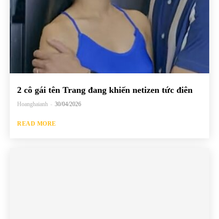
2 cô gái tên Trang đang khiến netizen tức điên
Hoanghaianh
-
30/04/2026
READ MORE