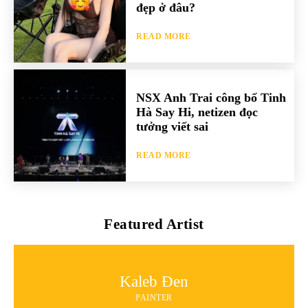
đẹp ở đâu?
READ MORE
NSX Anh Trai công bố Tinh
Hà Say Hi, netizen đọc
tưởng viết sai
READ MORE
Featured Artist
Kaleb Đen
PAINTER