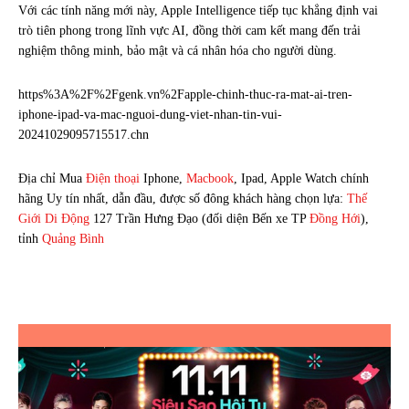
Với các tính năng mới này, Apple Intelligence tiếp tục khẳng định vai
trò tiên phong trong lĩnh vực AI, đồng thời cam kết mang đến trải
nghiệm thông minh, bảo mật và cá nhân hóa cho người dùng.
https%3A%2F%2Fgenk.vn%2Fapple-chinh-thuc-ra-mat-ai-tren-
iphone-ipad-va-mac-nguoi-dung-viet-nhan-tin-vui-
20241029095715517.chn
Địa chỉ Mua
Điện thoại
Iphone,
Macbook
, Ipad, Apple Watch chính
hãng Uy tín nhất, dẫn đầu, được số đông khách hàng chọn lựa:
Thế
Giới Di Động
127 Trần Hưng Đạo (đối diện Bến xe TP
Đồng Hới
),
tỉnh
Quảng Bình