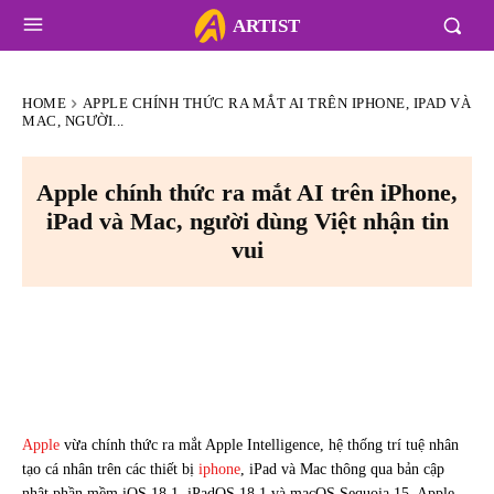
ARTIST
HOME
APPLE CHÍNH THỨC RA MẮT AI TRÊN IPHONE, IPAD VÀ
MAC, NGƯỜI...
Apple chính thức ra mắt AI trên iPhone,
iPad và Mac, người dùng Việt nhận tin
vui
Apple
vừa chính thức ra mắt Apple Intelligence, hệ thống trí tuệ nhân
tạo cá nhân trên các thiết bị
iphone
, iPad và Mac thông qua bản cập
nhật phần mềm iOS 18.1, iPadOS 18.1 và macOS Sequoia 15. Apple