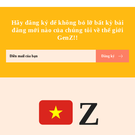
Hãy đăng ký để không bỏ lỡ bất kỳ bài
đăng mới nào của chúng tôi về thế giới
GenZ!!
Đăng ký
Z