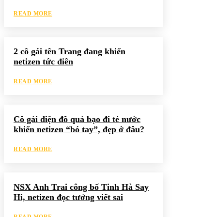
READ MORE
2 cô gái tên Trang đang khiến
netizen tức điên
READ MORE
Cô gái diện đồ quá bạo đi té nước
khiến netizen “bó tay”, đẹp ở đâu?
READ MORE
NSX Anh Trai công bố Tinh Hà Say
Hi, netizen đọc tưởng viết sai
READ MORE