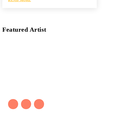
Featured Artist
Kaleb Đen
PAINTER
Kaleb bắt đầu cuộc phiêu lưu này cách đây 7 năm,
khi chưa có tiếng nói thực sự nào bảo vệ môi
trường. Những kiệt tác của anh thúc đẩy việc cứu
Trái Đất.