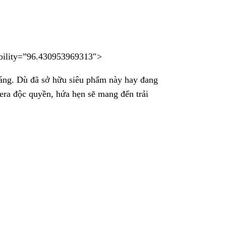
bility=”96.430953969313″>
háng. Dù đã sở hữu siêu phẩm này hay đang
era độc quyền, hứa hẹn sẽ mang đến trải
g độc quyền đáng giá
16