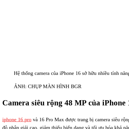
Apple
đã cải tiến Photographic Styles, cho phép người dùng
chụp, mang đến sự linh hoạt và tùy biến cao hơn.
Camera Control
Nút Camera Control mới trên iPhone 16 là sự kết hợp hoàn
người dùng nhanh chóng khởi động camera, chụp ảnh, quay v
một nút bấm.
Truy cập nhanh các ứng dụng chỉ vớ
Ngoài ra, nút Camera Control không chỉ cho phép truy cập
người dùng còn có thể khởi chạy các ứng dụng camera khác 
cài đặt và sở thích cá nhân.