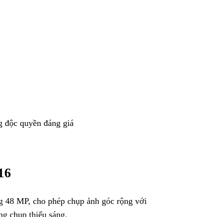
 xem trước hiệu ứng và chỉnh sửa sau khi
 hảo giữa phần cứng và phần mềm, cho phép
ideo và điều chỉnh các thông số chỉ với
i một nút bấm
 nhanh vào ứng dụng Camera mặc định,
như Snapchat, Instagram, Halide, tùy theo