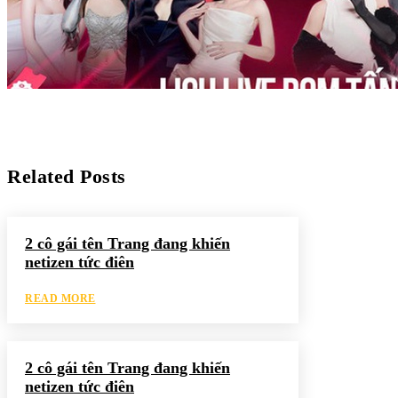
Related Posts
2 cô gái tên Trang đang khiến
netizen tức điên
READ MORE
2 cô gái tên Trang đang khiến
netizen tức điên