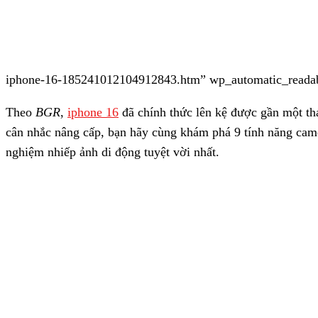
iphone-16-185241012104912843.htm” wp_automatic_reada
Theo
BGR
,
iphone 16
đã chính thức lên kệ được gần một t
cân nhắc nâng cấp, bạn hãy cùng khám phá 9 tính năng cam
nghiệm nhiếp ảnh di động tuyệt vời nhất.
Hệ thống camera của iPhone 16 sở hữu nhiều tính năn
ẢNH: CHỤP MÀN HÌNH BGR
Camera siêu rộng 48 MP của iPhone 