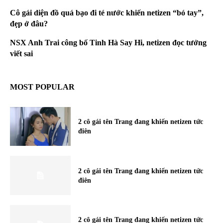
Cô gái diện đồ quá bạo đi té nước khiến netizen “bó tay”,
đẹp ở đâu?
NSX Anh Trai công bố Tinh Hà Say Hi, netizen đọc tưởng
viết sai
MOST POPULAR
2 cô gái tên Trang đang khiến netizen tức
điên
2 cô gái tên Trang đang khiến netizen tức
điên
2 cô gái tên Trang đang khiến netizen tức