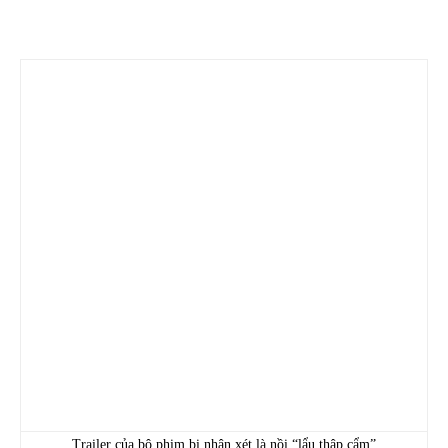
Trailer của bộ phim bị nhận xét là nồi “lẩu thập cẩm”