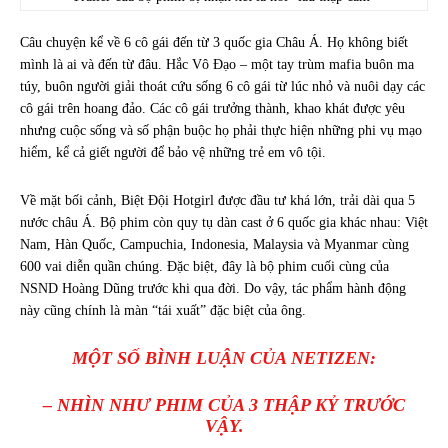
Câu chuyện kể về 6 cô gái đến từ 3 quốc gia Châu Á. Họ không biết
mình là ai và đến từ đâu. Hắc Vô Đạo – một tay trùm mafia buôn ma
túy, buôn người giải thoát cứu sống 6 cô gái từ lúc nhỏ và nuôi dạy các
cô gái trên hoang đảo. Các cô gái trưởng thành, khao khát được yêu
nhưng cuộc sống và số phận buộc họ phải thực hiện những phi vụ mạo
hiểm, kể cả giết người để bảo vệ những trẻ em vô tội.
Về mặt bối cảnh, Biệt Đội Hotgirl được đầu tư khá lớn, trải dài qua 5
nước châu Á. Bộ phim còn quy tụ dàn cast ở 6 quốc gia khác nhau: Việt
Nam, Hàn Quốc, Campuchia, Indonesia, Malaysia và Myanmar cùng
600 vai diễn quần chúng. Đặc biệt, đây là bộ phim cuối cùng của
NSND Hoàng Dũng trước khi qua đời. Do vậy, tác phẩm hành động
này cũng chính là màn “tái xuất” đặc biệt của ông.
MỘT SỐ BÌNH LUẬN CỦA NETIZEN:
– NHÌN NHƯ PHIM CỦA 3 THẬP KỶ TRƯỚC
VẬY.