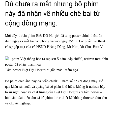
Dù chưa ra mắt nhưng bộ phim
này đã nhận về nhiều chê bai từ
cộng đồng mạng.
Mới đây, dự án phim Biệt Đội Hotgirl đã tung poster chính thức, ấn
định ngày ra mắt tại các phòng vé vào ngày 25/10. Tác phẩm võ thuật
có sự góp mặt của cố NSND Hoàng Dũng, Mr.Kim, Yu Chu, Hữu Vi…
Tấm poster Biệt Đội Hotgirl bị gắn mác “thảm họa”
Bộ phim điện ảnh này đã “đắp chiếu” 5 năm kể từ khi đóng máy. Bỏ
qua khâu sản xuất và quảng bá có phần khó hiểu, không ít netizen bày
tỏ sự nghi hoặc về chất lượng của Biệt Đội Hotgirl khi tấm poster –
hình ảnh đại diện cho cả bộ phim được thiết kế không thực sự chỉn chu
và chuyên nghiệp.