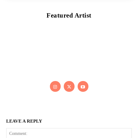
Featured Artist
Kaleb Đen
PAINTER
Kaleb bắt đầu cuộc phiêu lưu này cách đây 7 năm, khi chưa
có tiếng nói thực sự nào bảo vệ môi trường. Những kiệt tác
của anh thúc đẩy việc cứu Trái Đất.
LEAVE A REPLY