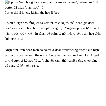
Poster thứ 2 không khấm khá hơn là bao
Có bình luận cho rằng, chưa xem phim cũng có thể “đoán già đoán
non” đây là một bộ phim kinh phí hạng C, tưởng đâu poster từ 20 – 30
năm trước. Có ý kiến tin rằng, bộ phim sẽ nối tiếp chuỗi thảm họa điện
ảnh nước nhà.
Nhận định trên hoàn toàn có cơ sở vì đoạn trailer cũng được thực hiện
vô cùng sơ sài và kém thẩm mỹ. Công tác hậu kỳ của Biệt Đội Hotgirl
bị chê cười vì kỹ xảo “3 xu”, chuyển cảnh thô và hiệu ứng chớp sáng
vô cùng cũ kỹ, kém sang.