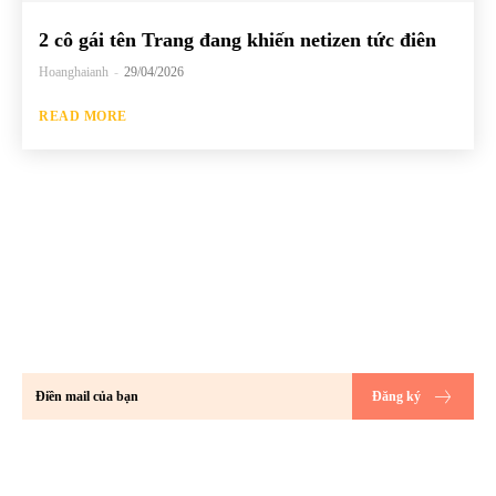
2 cô gái tên Trang đang khiến netizen tức điên
Hoanghaianh
-
29/04/2026
READ MORE
Hãy đăng ký để không bỏ lỡ bất kỳ bài
đăng mới nào của chúng tôi về thế giới
GenZ!!
Đăng ký