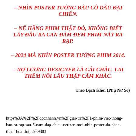
– NHÌN POSTER TƯỞNG ĐÂU CÔ DÂU ĐẠI
CHIẾN.
– NỂ HÃNG PHIM THẬT ĐÓ, KHÔNG BIẾT
LẤY ĐÂU RA CAN ĐẢM ĐEM PHIM NÀY RA
RẠP.
– 2024 MÀ NHÌN POSTER TƯỞNG PHIM 2014.
– NỢ LƯƠNG DESIGNER LÀ CÁI CHẮC. LẠI
THÊM NỒI LẨU THẬP CẨM KHÁC.
Theo Bạch Khởi (Phụ Nữ Số)
https%3A%2F%2Fdocnhanh.vn%2Fgiai-tri%2F1-phim-viet-thong-
bao-ra-rap-sau-5-nam-dap-chieu-netizen-moi-nhin-poster-da-phan-
tham-hoa-tintuc959303