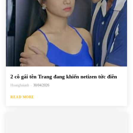
2 cô gái tên Trang đang khiến netizen tức điên
Hoanghaianh
-
30/04/2026
READ MORE