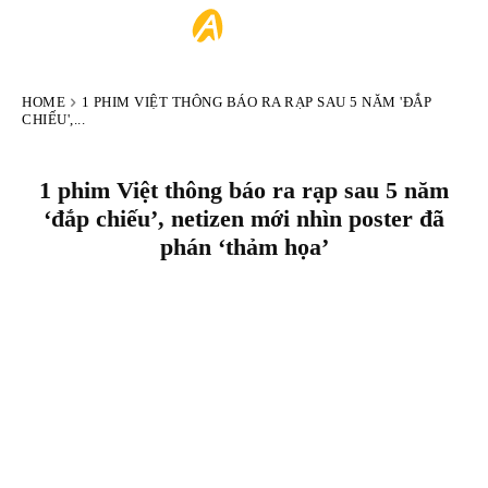
ARTIST
HOME
1 PHIM VIỆT THÔNG BÁO RA RẠP SAU 5 NĂM 'ĐẮP
CHIẾU',...
1 phim Việt thông báo ra rạp sau 5 năm
‘đắp chiếu’, netizen mới nhìn poster đã
phán ‘thảm họa’