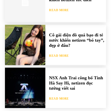
READ MORE
Cô gái diện đồ quá bạo đi té
nước khiến netizen “bó tay”,
đẹp ở đâu?
READ MORE
NSX Anh Trai công bố Tinh
Hà Say Hi, netizen đọc
tưởng viết sai
READ MORE